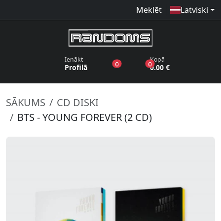
Meklēt
Latviski
Ienākt
Kopā
produkti vēlmju sarakstā
produkti grozā
0
0
Profilā
0.00 €
SĀKUMS
CD DISKI
BTS - YOUNG FOREVER (2 CD)