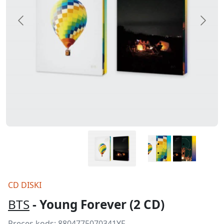
CD DISKI
BTS
- Young Forever (2 CD)
Preces kods:
8804775070341YF