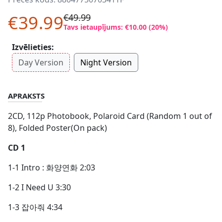
€39.99
€49.99
Tavs ietaupījums: €10.00 (20%)
Izvēlieties:
Day Version
Night Version
APRAKSTS
2CD, 112p Photobook, Polaroid Card (Random 1 out of
8), Folded Poster(On pack)
CD 1
1-1 Intro : 화양연화 2:03
1-2 I Need U 3:30
1-3 잡아줘 4:34