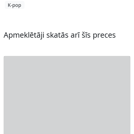
K-pop
Apmeklētāji skatās arī šīs preces