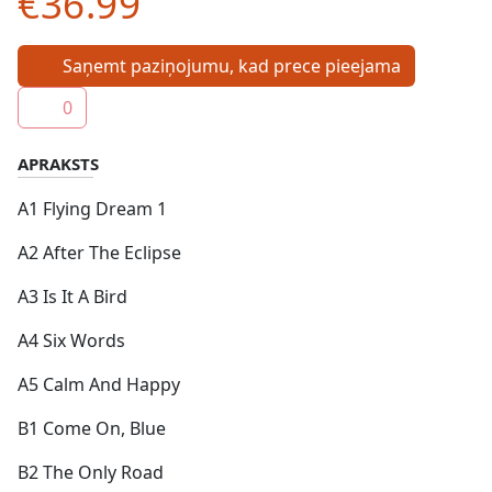
€36.99
Saņemt paziņojumu, kad prece pieejama
0
APRAKSTS
A1 Flying Dream 1
A2 After The Eclipse
A3 Is It A Bird
A4 Six Words
A5 Calm And Happy
B1 Come On, Blue
B2 The Only Road