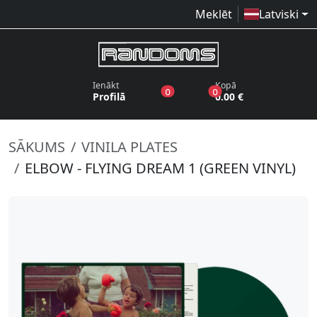
Meklēt
Latviski
Ienākt
Kopā
produkti vēlmju sarakstā
produkti grozā
0
0
Profilā
0.00 €
SĀKUMS
VINILA PLATES
ELBOW - FLYING DREAM 1 (GREEN VINYL)