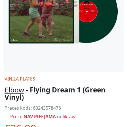
VINILA PLATES
Elbow
- Flying Dream 1 (Green
Vinyl)
Preces kods:
60243578476
Prece
NAV PIEEJAMA
noliktavā