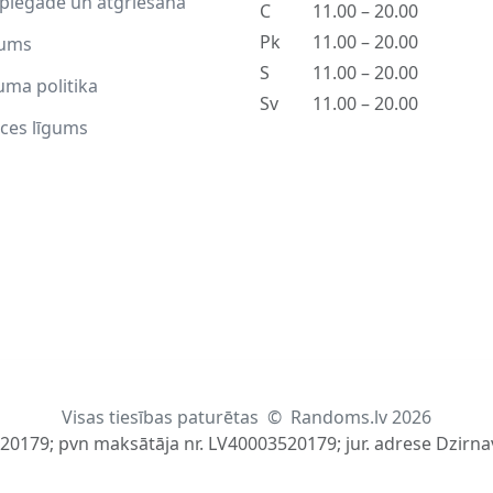
piegāde un atgriešana
C
11.00 – 20.00
Pk
11.00 – 20.00
ums
S
11.00 – 20.00
uma politika
Sv
11.00 – 20.00
ces līgums
Visas tiesības paturētas
©
Randoms.lv 2026
520179; pvn maksātāja nr. LV40003520179; jur. adrese Dzirnav