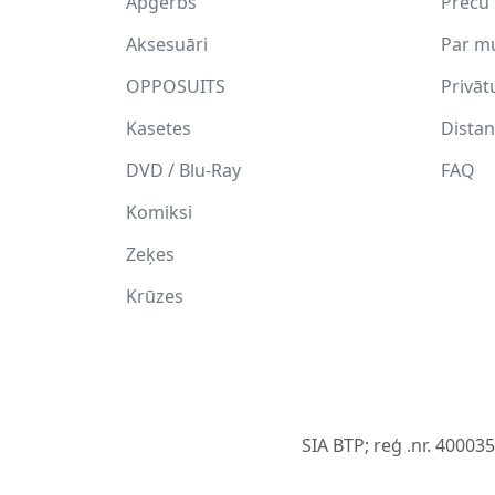
Apģērbs
Preču 
Aksesuāri
Par m
OPPOSUITS
Privāt
Kasetes
Distan
DVD / Blu-Ray
FAQ
Komiksi
Zeķes
Krūzes
SIA BTP; reģ .nr. 40003