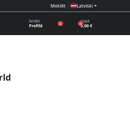
Meklēt
Latviski
Ienākt
Kopā
produkti vēlmju sarakstā
produkti grozā
0
0
Profilā
0.00 €
rld