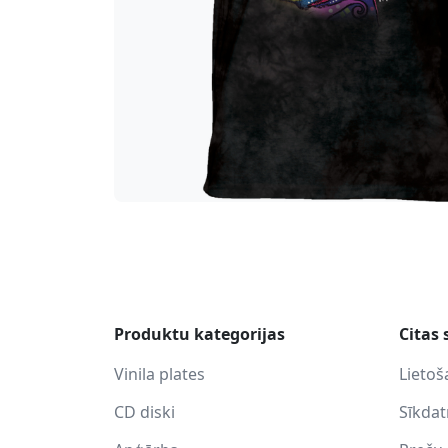
Produktu kategorijas
Citas 
Vinila plates
Lietoš
CD diski
Sīkda