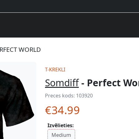
ERFECT WORLD
T-KREKLI
Somdiff
- Perfect Wo
Preces kods:
103920
€34.99
Izvēlieties:
Medium