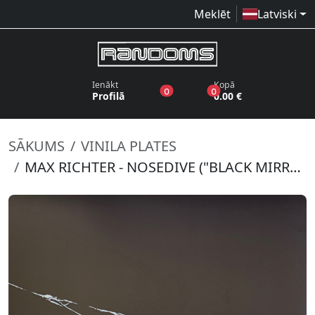
Meklēt
Latviski
Ienākt
Kopā
produkti vēlmju sarakstā
produkti grozā
0
0
Profilā
0.00 €
SĀKUMS
VINILA PLATES
MAX RICHTER - NOSEDIVE ("BLACK MIRROR" OST)