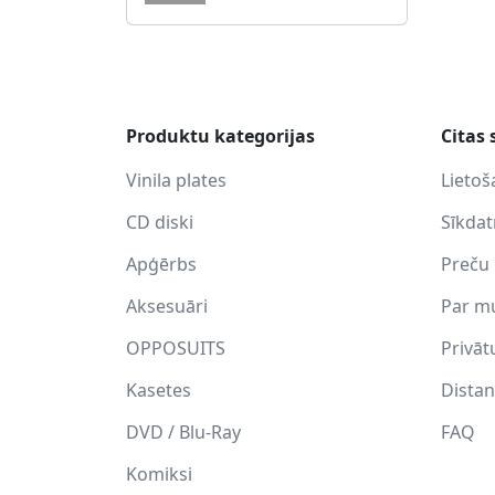
Produktu kategorijas
Citas 
Vinila plates
Lietoš
CD diski
Sīkda
Apģērbs
Preču 
Aksesuāri
Par m
OPPOSUITS
Privāt
Kasetes
Distan
DVD / Blu-Ray
FAQ
Komiksi