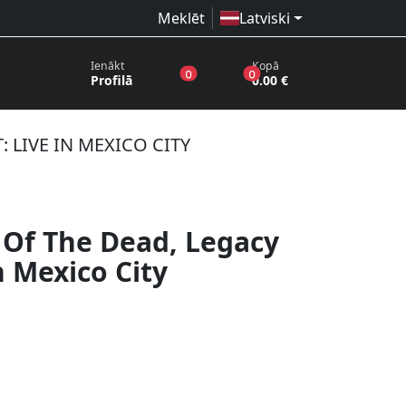
Meklēt
Latviski
Ienākt
Kopā
produkti vēlmju sarakstā
produkti grozā
0
0
Profilā
0.00 €
 LIVE IN MEXICO CITY
 Of The Dead, Legacy
n Mexico City