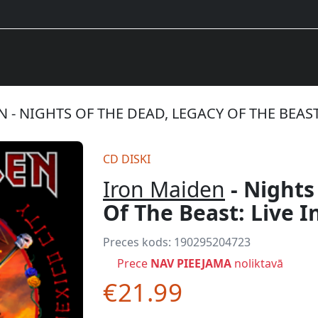
 - NIGHTS OF THE DEAD, LEGACY OF THE BEAST:
CD DISKI
Iron Maiden
- Nights
Of The Beast: Live I
Preces kods:
190295204723
Prece
NAV PIEEJAMA
noliktavā
€21.99