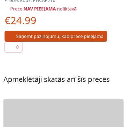
Preces kods:
PHCAP216
Prece
NAV PIEEJAMA
noliktavā
€24.99
Saņemt paziņojumu, kad prece pieejama
0
Apmeklētāji skatās arī šīs preces