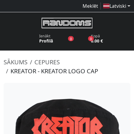
Meklēt
Latviski
Ienākt
Kopā
produkti vēlmju sarakstā
produkti grozā
0
0
Profilā
0.00 €
SĀKUMS
CEPURES
KREATOR - KREATOR LOGO CAP