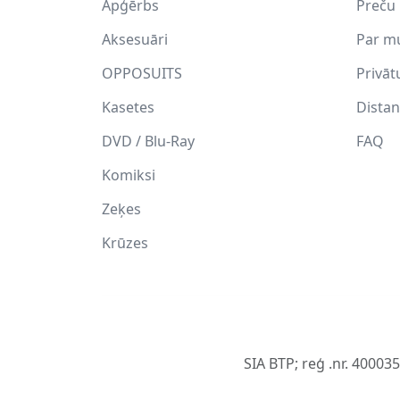
Apģērbs
Preču 
Aksesuāri
Par m
OPPOSUITS
Privāt
Kasetes
Distan
DVD / Blu-Ray
FAQ
Komiksi
Zeķes
Krūzes
SIA BTP; reģ .nr. 40003