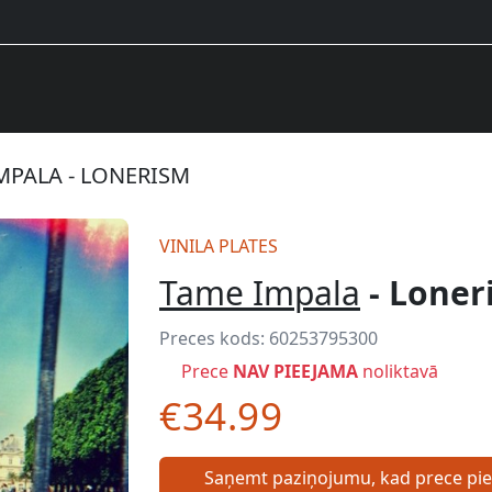
MPALA - LONERISM
VINILA PLATES
Tame Impala
- Loner
Preces kods:
60253795300
Prece
NAV PIEEJAMA
noliktavā
€34.99
Saņemt paziņojumu, kad prece pi