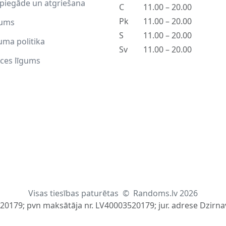
piegāde un atgriešana
C
11.00 – 20.00
Pk
11.00 – 20.00
ums
S
11.00 – 20.00
uma politika
Sv
11.00 – 20.00
ces līgums
Visas tiesības paturētas
©
Randoms.lv 2026
520179; pvn maksātāja nr. LV40003520179; jur. adrese Dzirnav