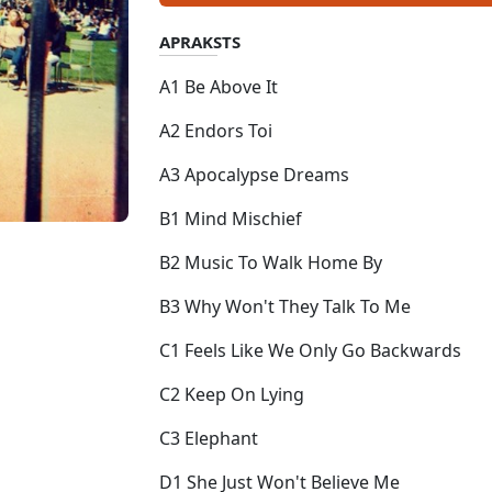
APRAKSTS
A1 Be Above It
A2 Endors Toi
A3 Apocalypse Dreams
B1 Mind Mischief
B2 Music To Walk Home By
B3 Why Won't They Talk To Me
C1 Feels Like We Only Go Backwards
C2 Keep On Lying
C3 Elephant
D1 She Just Won't Believe Me