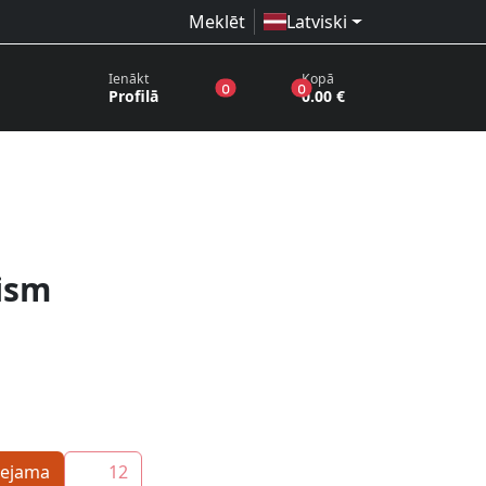
Meklēt
Latviski
Ienākt
Kopā
produkti vēlmju sarakstā
produkti grozā
0
0
Profilā
0.00 €
ism
eejama
12