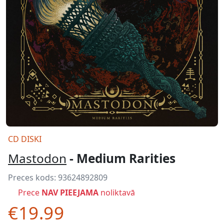
CD DISKI
Mastodon
- Medium Rarities
Preces kods:
93624892809
Prece
NAV PIEEJAMA
noliktavā
€19.99