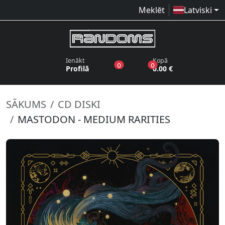
Meklēt
Latviski
Ienākt
Kopā
produkti vēlmju sarakstā
produkti grozā
0
0
Profilā
0.00 €
SĀKUMS
CD DISKI
MASTODON - MEDIUM RARITIES