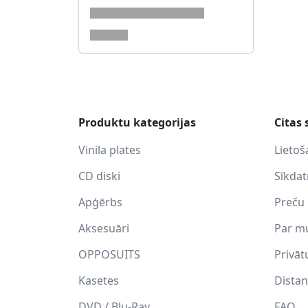
Produktu kategorijas
Citas 
Vinila plates
Lietoš
CD diski
Sīkda
Apģērbs
Preču 
Aksesuāri
Par m
OPPOSUITS
Privāt
Kasetes
Distan
DVD / Blu-Ray
FAQ