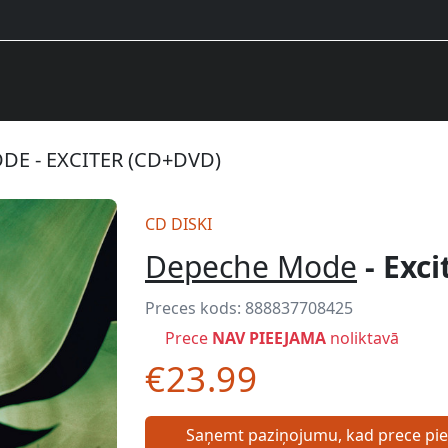
E - EXCITER (CD+DVD)
CD DISKI
Depeche Mode
- Exc
Preces kods:
888837708425
Prece
NAV PIEEJAMA
noliktavā
€23.99
Saņemt paziņojumu, kad prece pi