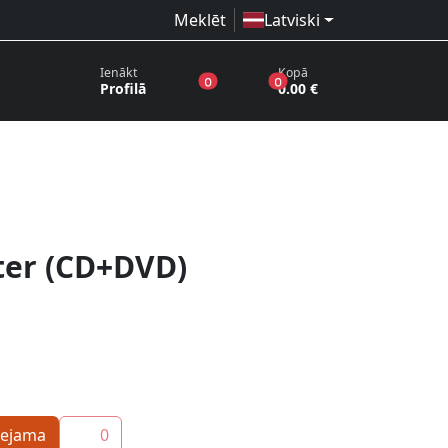
Meklēt
Latviski
Ienākt
Kopā
produkti vēlmju sarakstā
produkti grozā
0
0
Profilā
0.00 €
iter (CD+DVD)
eejama
0