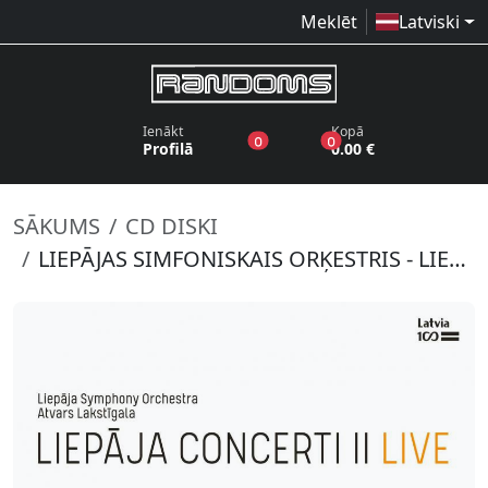
Meklēt
Latviski
Ienākt
Kopā
produkti vēlmju sarakstā
produkti grozā
0
0
Profilā
0.00 €
SĀKUMS
CD DISKI
LIEPĀJAS SIMFONISKAIS ORĶESTRIS - LIEPĀJAS KONCERTI II (2 CD)