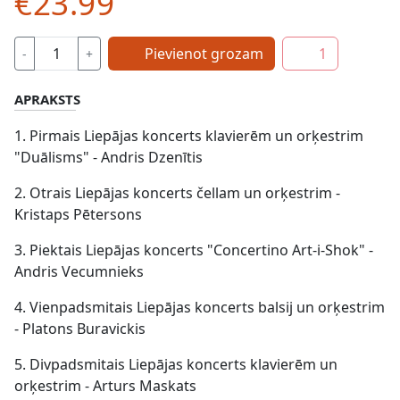
€23.99
Pievienot grozam
1
-
+
APRAKSTS
1. Pirmais Liepājas koncerts klavierēm un orķestrim
"Duālisms" - Andris Dzenītis
2. Otrais Liepājas koncerts čellam un orķestrim -
Kristaps Pētersons
3. Piektais Liepājas koncerts "Concertino Art-i-Shok" -
Andris Vecumnieks
4. Vienpadsmitais Liepājas koncerts balsij un orķestrim
- Platons Buravickis
5. Divpadsmitais Liepājas koncerts klavierēm un
orķestrim - Arturs Maskats