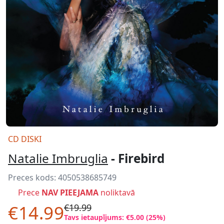
CD DISKI
Natalie Imbruglia
- Firebird
Preces kods:
4050538685749
Prece
NAV PIEEJAMA
noliktavā
€14.99
€19.99
Tavs ietaupījums: €5.00 (25%)