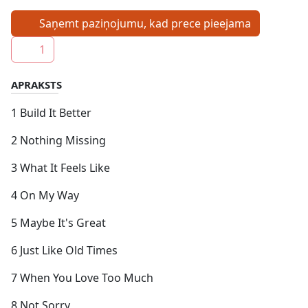
Saņemt paziņojumu, kad prece pieejama
1
APRAKSTS
1 Build It Better
2 Nothing Missing
3 What It Feels Like
4 On My Way
5 Maybe It's Great
6 Just Like Old Times
7 When You Love Too Much
8 Not Sorry