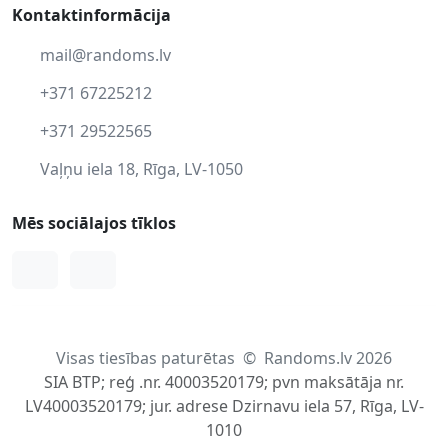
Kontaktinformācija
mail@randoms.lv
+371 67225212
+371 29522565
Vaļņu iela 18, Rīga, LV-1050
Mēs sociālajos tīklos
Facebook
Instagram
Visas tiesības paturētas
©
Randoms.lv 2026
SIA BTP; reģ .nr. 40003520179; pvn maksātāja nr.
LV40003520179; jur. adrese Dzirnavu iela 57, Rīga, LV-
1010