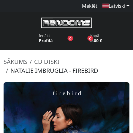
Meklēt
Latviski
Ienākt
Kopā
produkti vēlmju sarakstā
produkti grozā
0
0
Profilā
0.00 €
SĀKUMS
CD DISKI
NATALIE IMBRUGLIA - FIREBIRD