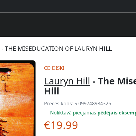
 - THE MISEDUCATION OF LAURYN HILL
CD DISKI
Lauryn Hill
- The Mis
Hill
Preces kods:
5 099748984326
Noliktavā pieejamas
pēdējais eksem
€19.99