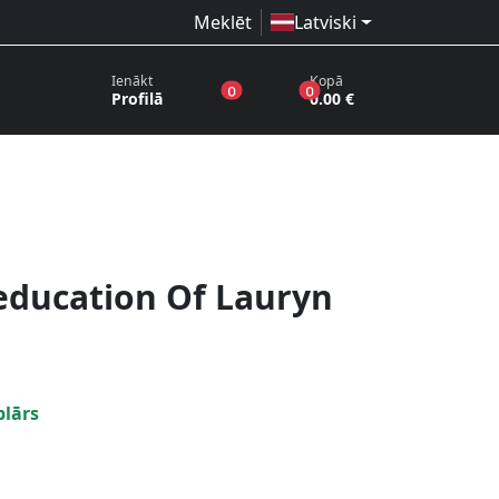
Meklēt
Latviski
Ienākt
Kopā
produkti vēlmju sarakstā
produkti grozā
0
0
Profilā
0.00 €
education Of Lauryn
plārs