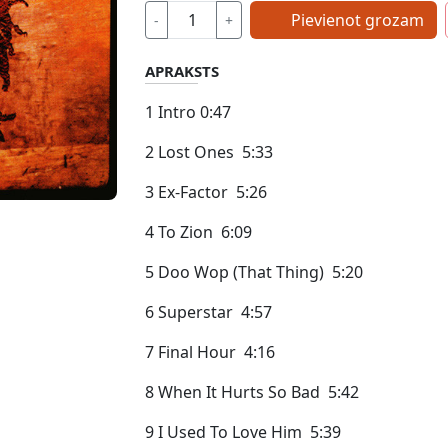
Pievienot grozam
-
+
APRAKSTS
1 Intro 0:47
2 Lost Ones 5:33
3 Ex-Factor 5:26
4 To Zion 6:09
5 Doo Wop (That Thing) 5:20
6 Superstar 4:57
7 Final Hour 4:16
8 When It Hurts So Bad 5:42
9 I Used To Love Him 5:39