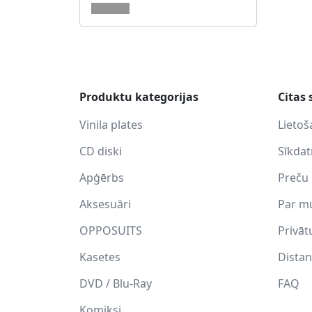
Produktu kategorijas
Citas 
Vinila plates
Lietoš
CD diski
Sīkda
Apģērbs
Preču 
Aksesuāri
Par m
OPPOSUITS
Privāt
Kasetes
Distan
DVD / Blu-Ray
FAQ
Komiksi