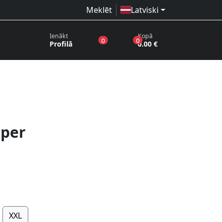
Meklēt
Latviski
Ienākt
Kopā
produkti vēlmju sarakstā
produkti grozā
0
0
Profilā
0.00 €
pper
XXL