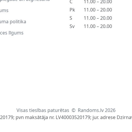
C
11.00 – 20.00
Pk
11.00 – 20.00
ums
S
11.00 – 20.00
uma politika
Sv
11.00 – 20.00
ces līgums
Visas tiesības paturētas
©
Randoms.lv 2026
520179; pvn maksātāja nr. LV40003520179; jur. adrese Dzirnav