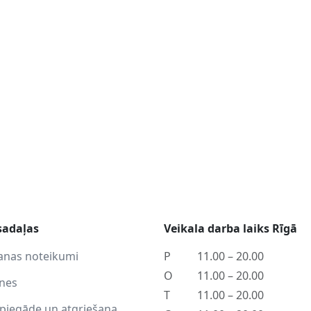
sadaļas
Veikala darba laiks Rīgā
anas noteikumi
P
11.00 – 20.00
O
11.00 – 20.00
tnes
T
11.00 – 20.00
piegāde un atgriešana