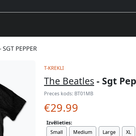
- SGT PEPPER
T-KREKLI
The Beatles
- Sgt Pe
Preces kods:
BT01MB
€29.99
Izvēlieties:
Small
Medium
Large
XL