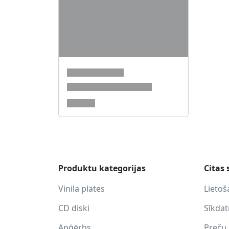
Produktu kategorijas
Citas 
Vinila plates
Lietoš
CD diski
Sīkda
Apģērbs
Preču 