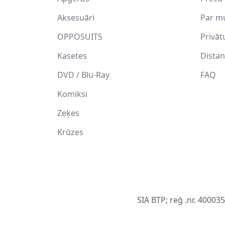
Aksesuāri
Par m
OPPOSUITS
Privāt
Kasetes
Distan
DVD / Blu-Ray
FAQ
Komiksi
Zeķes
Krūzes
SIA BTP; reģ .nr. 40003