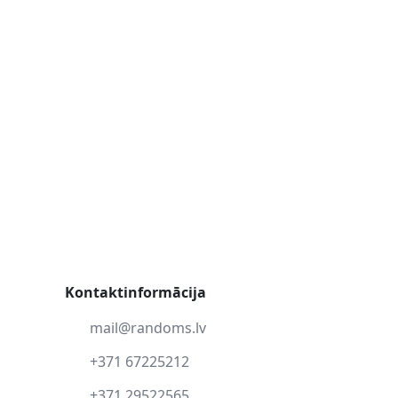
Kontaktinformācija
mail@randoms.lv
+371 67225212
+371 29522565