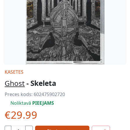
KASETES
Ghost
- Skeleta
Preces kods:
602475902720
Noliktavā
PIEEJAMS
€29.99