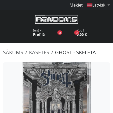
Meklēt
Latviski
Ienākt
Kopā
produkti vēlmju sarakstā
produkti grozā
0
0
Profilā
0.00 €
SĀKUMS
KASETES
GHOST - SKELETA