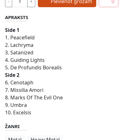
Pievienot grozam
0
-
+
APRAKSTS
Side 1
1. Peacefield
2. Lachryma
3. Satanized
4. Guiding Lights
5. De Profundis Borealis
Side 2
6. Cenotaph
7. Missilia Amori
8. Marks Of The Evil One
9. Umbra
10. Excelsis
ŽANRI
Metal
Heavy Metal