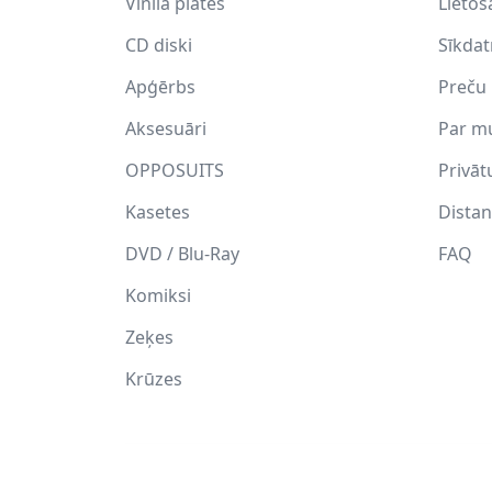
Vinila plates
Lietoš
CD diski
Sīkda
Apģērbs
Preču 
Aksesuāri
Par m
OPPOSUITS
Privāt
Kasetes
Distan
DVD / Blu-Ray
FAQ
Komiksi
Zeķes
Krūzes