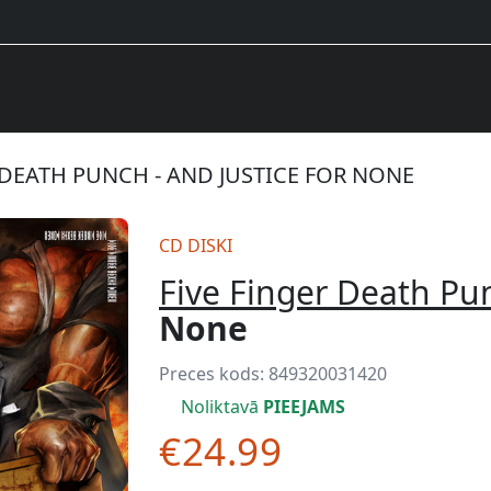
 DEATH PUNCH - AND JUSTICE FOR NONE
CD DISKI
Five Finger Death Pu
None
Preces kods:
849320031420
Noliktavā
PIEEJAMS
€24.99