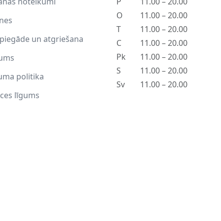
anas noteikumi
P
11.00 – 20.00
O
11.00 – 20.00
tnes
T
11.00 – 20.00
piegāde un atgriešana
C
11.00 – 20.00
Pk
11.00 – 20.00
ums
S
11.00 – 20.00
uma politika
Sv
11.00 – 20.00
ces līgums