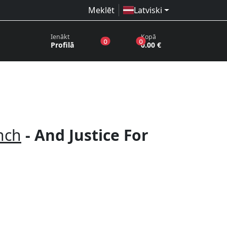
Meklēt
Latviski
Ienākt
Kopā
produkti vēlmju sarakstā
produkti grozā
0
0
Profilā
0.00 €
nch
- And Justice For