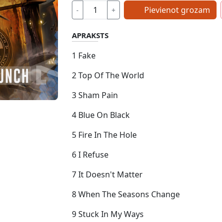
Pievienot grozam
-
+
APRAKSTS
1 Fake
2 Top Of The World
3 Sham Pain
4 Blue On Black
5 Fire In The Hole
6 I Refuse
7 It Doesn't Matter
8 When The Seasons Change
9 Stuck In My Ways