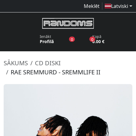
Meklēt
Latviski
Ienākt
Kopā
produkti vēlmju sarakstā
produkti grozā
0
0
Profilā
0.00 €
SĀKUMS
CD DISKI
RAE SREMMURD - SREMMLIFE II