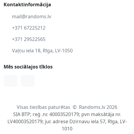
Kontaktinformācija
mail@randoms.lv
+371 67225212
+371 29522565
Vaļņu iela 18, Rīga, LV-1050
Mēs sociālajos tīklos
Facebook
Instagram
Visas tiesības paturētas
©
Randoms.lv 2026
SIA BTP; reģ .nr. 40003520179; pvn maksātāja nr.
LV40003520179; jur. adrese Dzirnavu iela 57, Rīga, LV-
1010