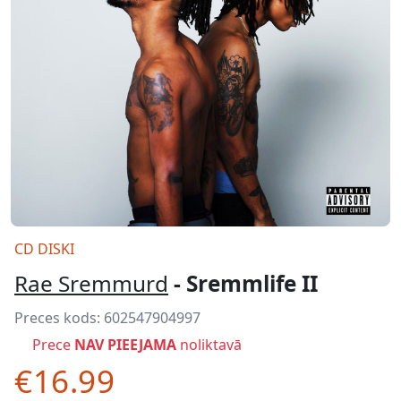
CD DISKI
Rae Sremmurd
- Sremmlife II
Preces kods:
602547904997
Prece
NAV PIEEJAMA
noliktavā
€16.99