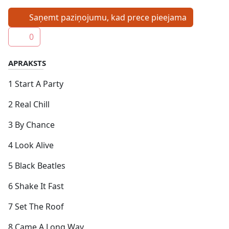
Saņemt paziņojumu, kad prece pieejama
0
APRAKSTS
1 Start A Party
2 Real Chill
3 By Chance
4 Look Alive
5 Black Beatles
6 Shake It Fast
7 Set The Roof
8 Came A Long Way