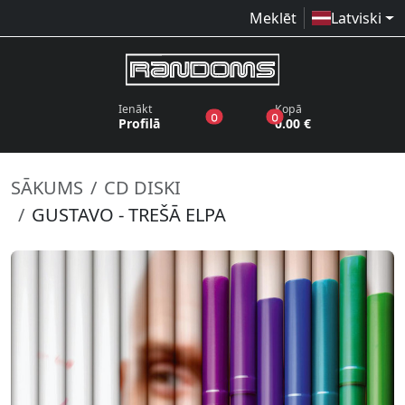
Meklēt
Latviski
Ienākt
Kopā
produkti vēlmju sarakstā
produkti grozā
0
0
Profilā
0.00 €
SĀKUMS
CD DISKI
GUSTAVO - TREŠĀ ELPA