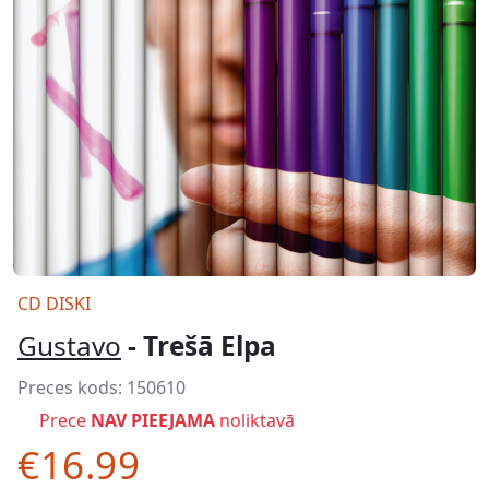
CD DISKI
Gustavo
- Trešā Elpa
Preces kods:
150610
Prece
NAV PIEEJAMA
noliktavā
€16.99