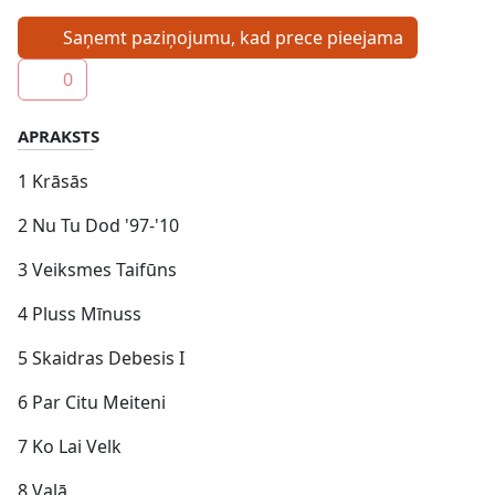
Saņemt paziņojumu, kad prece pieejama
0
APRAKSTS
1 Krāsās
2 Nu Tu Dod '97-'10
3 Veiksmes Taifūns
4 Pluss Mīnuss
5 Skaidras Debesis I
6 Par Citu Meiteni
7 Ko Lai Velk
8 Vaļā