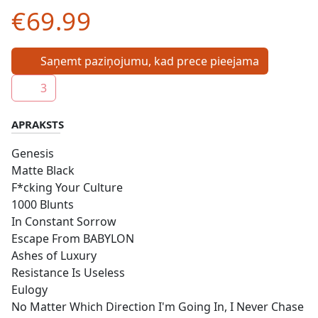
€69.99
Saņemt paziņojumu, kad prece pieejama
3
APRAKSTS
Genesis
Matte Black
F*cking Your Culture
1000 Blunts
In Constant Sorrow
Escape From BABYLON
Ashes of Luxury
Resistance Is Useless
Eulogy
No Matter Which Direction I'm Going In, I Never Chase