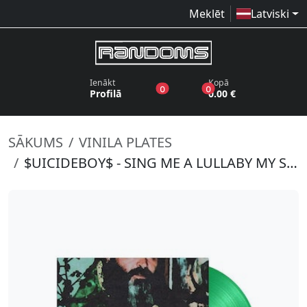
Meklēt
Latviski
Ienākt
Kopā
produkti vēlmju sarakstā
produkti grozā
0
0
Profilā
0.00 €
SĀKUMS
VINILA PLATES
$UICIDEBOY$ - SING ME A LULLABY MY SWEET TEMPTATION (GREEN VINYL)