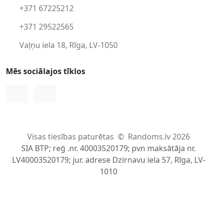
+371 67225212
+371 29522565
Vaļņu iela 18, Rīga, LV-1050
Mēs sociālajos tīklos
Facebook
Instagram
Visas tiesības paturētas
©
Randoms.lv 2026
SIA BTP; reģ .nr. 40003520179; pvn maksātāja nr.
LV40003520179; jur. adrese Dzirnavu iela 57, Rīga, LV-
1010