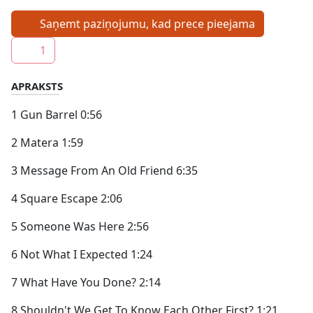
Saņemt paziņojumu, kad prece pieejama
1
APRAKSTS
1 Gun Barrel 0:56
2 Matera 1:59
3 Message From An Old Friend 6:35
4 Square Escape 2:06
5 Someone Was Here 2:56
6 Not What I Expected 1:24
7 What Have You Done? 2:14
8 Shouldn't We Get To Know Each Other First? 1:21