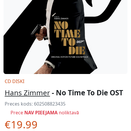
CD DISKI
Hans Zimmer
- No Time To Die OST
Preces kods:
602508823435
Prece
NAV PIEEJAMA
noliktavā
€19.99