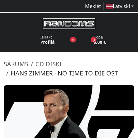
Meklēt
Latviski
Ienākt
Kopā
produkti vēlmju sarakstā
produkti grozā
0
0
Profilā
0.00 €
SĀKUMS
CD DISKI
HANS ZIMMER - NO TIME TO DIE OST