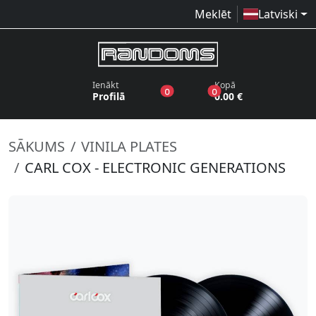
Meklēt
Latviski
Ienākt
Kopā
produkti vēlmju sarakstā
produkti grozā
0
0
Profilā
0.00 €
SĀKUMS
VINILA PLATES
CARL COX - ELECTRONIC GENERATIONS