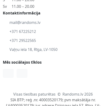
Sv
11.00 – 20.00
Kontaktinformācija
mail@randoms.lv
+371 67225212
+371 29522565
Vaļņu iela 18, Rīga, LV-1050
Mēs sociālajos tīklos
Facebook
Instagram
Visas tiesības paturētas
©
Randoms.lv 2026
SIA BTP; reģ .nr. 40003520179; pvn maksātāja nr.
LV40003520179; jur. adrese Dzirnavu iela 57, Rīga, LV-