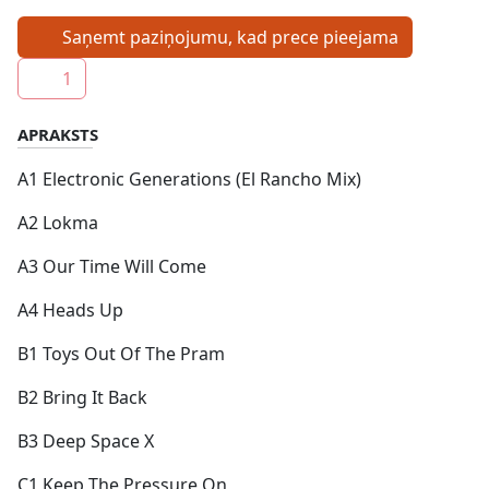
Saņemt paziņojumu, kad prece pieejama
1
APRAKSTS
A1 Electronic Generations (El Rancho Mix)
A2 Lokma
A3 Our Time Will Come
A4 Heads Up
B1 Toys Out Of The Pram
B2 Bring It Back
B3 Deep Space X
C1 Keep The Pressure On