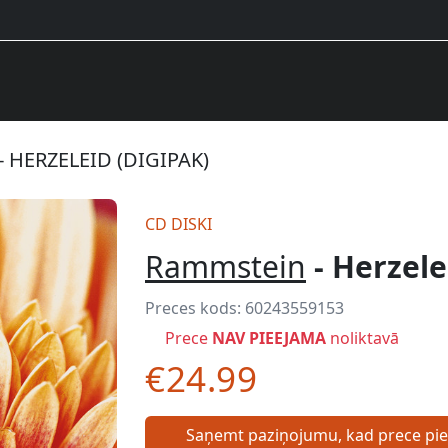
 HERZELEID (DIGIPAK)
CD DISKI
Rammstein
- Herzele
Preces kods:
60243559153
Prece
NAV PIEEJAMA
noliktavā
€24.99
Saņemt paziņojumu, kad prece pi