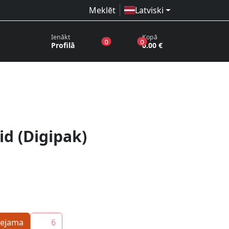
Meklēt
Latviski
Ienākt
Kopā
produkti vēlmju sarakstā
produkti grozā
0
0
Profilā
0.00 €
id (Digipak)
eejama
6