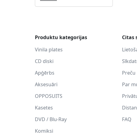
Produktu kategorijas
Citas 
Vinila plates
Lietoš
CD diski
Sīkda
Apģērbs
Preču 
Aksesuāri
Par m
OPPOSUITS
Privāt
Kasetes
Distan
DVD / Blu-Ray
FAQ
Komiksi