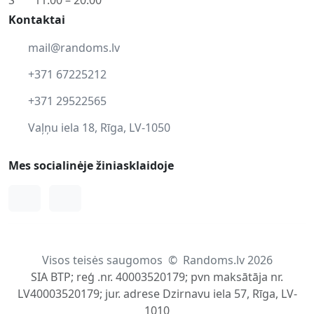
S
11.00 – 20.00
Kontaktai
mail@randoms.lv
+371 67225212
+371 29522565
Vaļņu iela 18, Rīga, LV-1050
Mes socialinėje žiniasklaidoje
Facebook
Instagram
Visos teisės saugomos
©
Randoms.lv 2026
SIA BTP; reģ .nr. 40003520179; pvn maksātāja nr.
LV40003520179; jur. adrese Dzirnavu iela 57, Rīga, LV-
1010