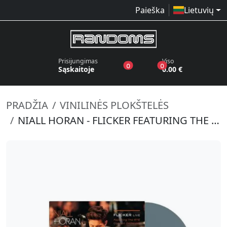
Paieška
Lietuvių
Prisijungimas
Viso
produktai pageidavimų sąraše
produktai krepšelyj
0
0
Sąskaitoje
0.00 €
PRADŽIA
VINILINĖS PLOKŠTELĖS
NIALL HORAN - FLICKER FEATURING THE RTE CONCERT ORCHESTRA (LIVE) (MOONLIGHT GREY) (RSD 2026)