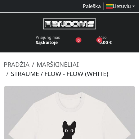
Paieška
Lietuvių
Prisijungimas
Viso
produktai pageidavimų sąraše
produktai krepšelyj
0
0
Sąskaitoje
0.00 €
PRADŽIA
MARŠKINĖLIAI
STRAUME / FLOW - FLOW (WHITE)