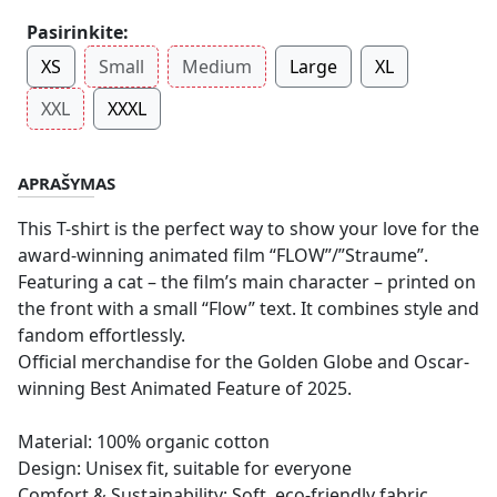
Pasirinkite:
XS
Small
Medium
Large
XL
XXL
XXXL
APRAŠYMAS
This T-shirt is the perfect way to show your love for the
award-winning animated film “FLOW”/”Straume”.
Featuring a cat – the film’s main character – printed on
the front with a small “Flow” text. It combines style and
fandom effortlessly.
Official merchandise for the Golden Globe and Oscar-
winning Best Animated Feature of 2025.
Material: 100% organic cotton
Design: Unisex fit, suitable for everyone
Comfort & Sustainability: Soft, eco-friendly fabric