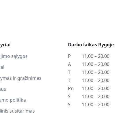
kyriai
Darbo laikas Rygoje
jimo sąlygos
P
11.00 – 20.00
A
11.00 – 20.00
ai
T
11.00 – 20.00
tymas ir grąžinimas
T
11.00 – 20.00
Pn
11.00 – 20.00
mus
Š
11.00 – 20.00
umo politika
S
11.00 – 20.00
inis susitarimas