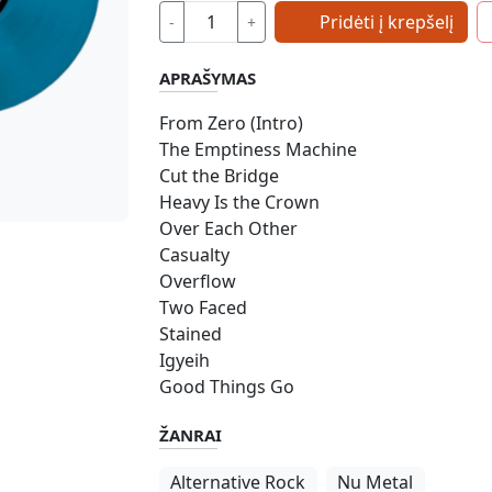
Pridėti į krepšelį
-
+
APRAŠYMAS
From Zero (Intro)
The Emptiness Machine
Cut the Bridge
Heavy Is the Crown
Over Each Other
Casualty
Overflow
Two Faced
Stained
Igyeih
Good Things Go
ŽANRAI
Alternative Rock
Nu Metal