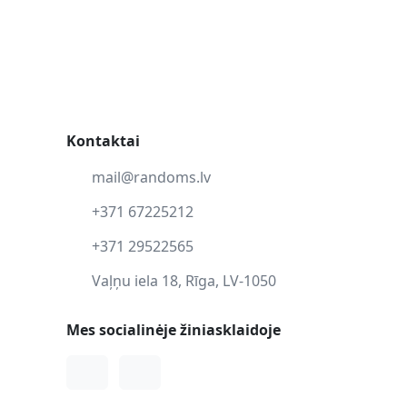
Kontaktai
mail@randoms.lv
+371 67225212
+371 29522565
Vaļņu iela 18, Rīga, LV-1050
Mes socialinėje žiniasklaidoje
Facebook
Instagram