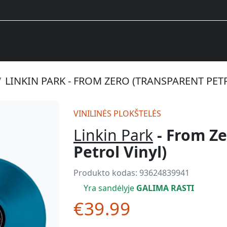
LINKIN PARK - FROM ZERO (TRANSPARENT PET
VINILINĖS PLOKŠTELĖS
Linkin Park
- From Ze
Petrol Vinyl)
Produkto kodas:
93624839941
Yra sandėlyje
GALIMA RASTI
€39.99