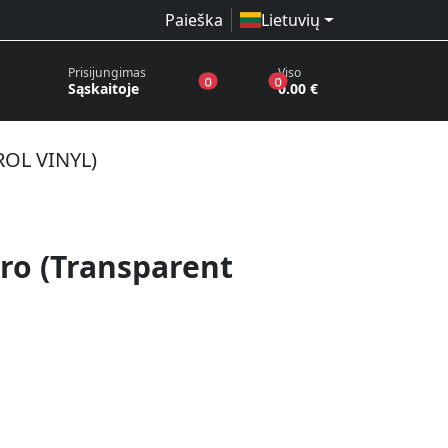
Paieška
Lietuvių
Prisijungimas
Viso
produktai pageidavimų sąraše
produktai krepšelyje
0
0
Sąskaitoje
0.00 €
ROL VINYL)
ro (Transparent