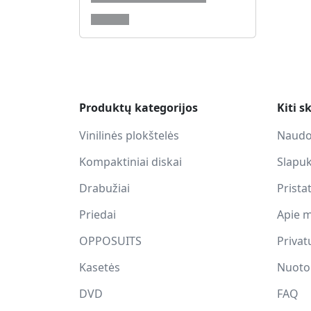
Produktų kategorijos
Kiti s
Vinilinės plokštelės
Naudo
Kompaktiniai diskai
Slapuk
Drabužiai
Prista
Priedai
Apie 
OPPOSUITS
Privat
Kasetės
Nuotol
DVD
FAQ