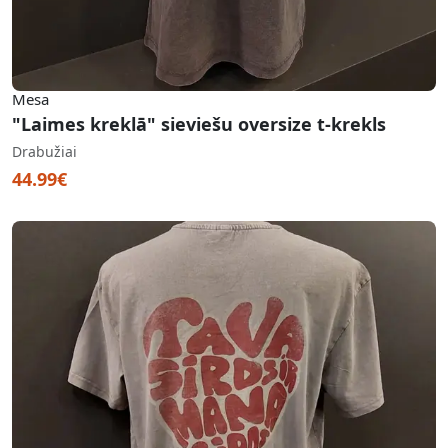
Mesa
"Laimes kreklā" sieviešu oversize t-krekls
Drabužiai
44.99€