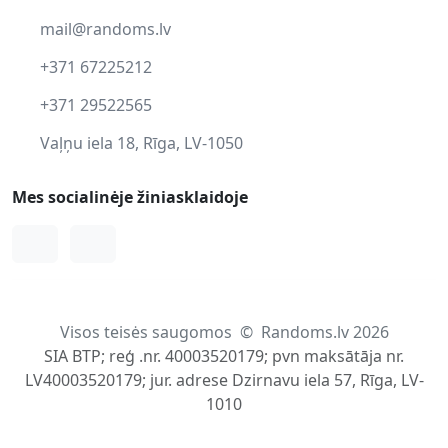
mail@randoms.lv
+371 67225212
+371 29522565
Vaļņu iela 18, Rīga, LV-1050
Mes socialinėje žiniasklaidoje
Facebook
Instagram
Visos teisės saugomos
©
Randoms.lv 2026
SIA BTP; reģ .nr. 40003520179; pvn maksātāja nr.
LV40003520179; jur. adrese Dzirnavu iela 57, Rīga, LV-
1010