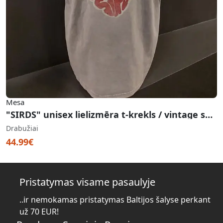
Mesa
"SIRDS" unisex lielizmēra t-krekls / vintage sand
Drabužiai
44.99€
Pristatymas visame pasaulyje
..ir nemokamas pristatymas Baltijos šalyse perkant
už 70 EUR!