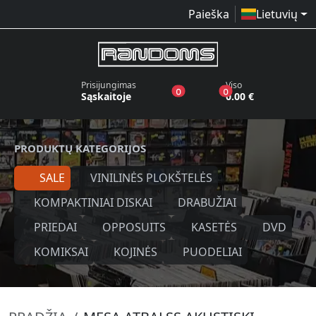
Paieška
Lietuvių
Prisijungimas
Viso
produktai pageidavimų sąraše
produktai krepšelyj
0
0
Sąskaitoje
0.00 €
PRODUKTŲ KATEGORIJOS
SALE
VINILINĖS PLOKŠTELĖS
KOMPAKTINIAI DISKAI
DRABUŽIAI
PRIEDAI
OPPOSUITS
KASETĖS
DVD
KOMIKSAI
KOJINĖS
PUODELIAI