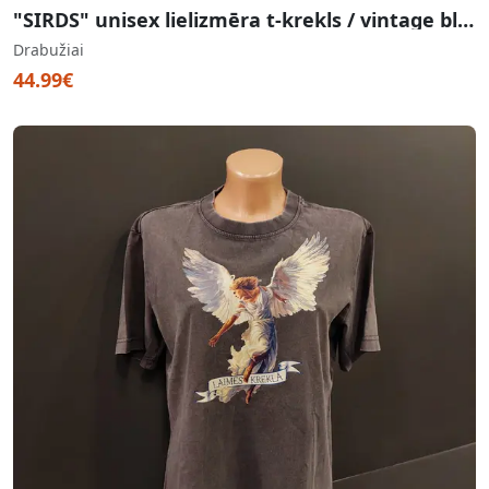
"SIRDS" unisex lielizmēra t-krekls / vintage blue
Drabužiai
44.99€