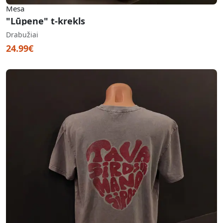
Mesa
"Lūpene" t-krekls
Drabužiai
24.99€