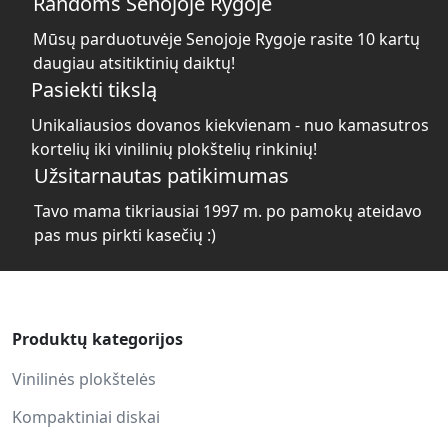
Randoms Senojoje Rygoje
Mūsų parduotuvėje Senojoje Rygoje rasite 10 kartų
daugiau atsitiktinių daiktų!
Pasiekti tikslą
Unikaliausios dovanos kiekvienam - nuo kamasutros
kortelių iki vinilinių plokštelių rinkinių!
Užsitarnautas patikimumas
Tavo mama tikriausiai 1997 m. po pamokų ateidavo
pas mus pirkti kasečių :)
Produktų kategorijos
Vinilinės plokštelės
Kompaktiniai diskai