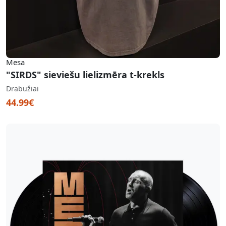
Mesa
"SIRDS" sieviešu lielizmēra t-krekls
Drabužiai
44.99€