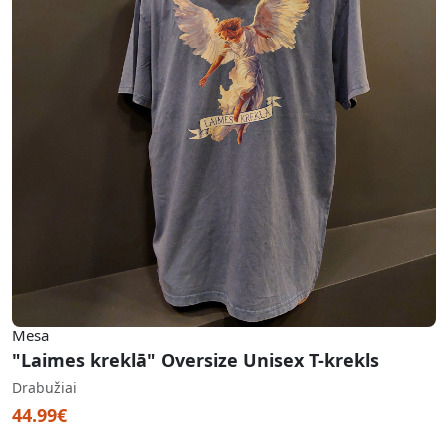
Mesa
"Laimes kreklā" Oversize Unisex T-krekls
Drabužiai
44.99€