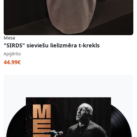
Mesa
"SIRDS" sieviešu lielizmēra t-krekls
Apģērbs
44.99€