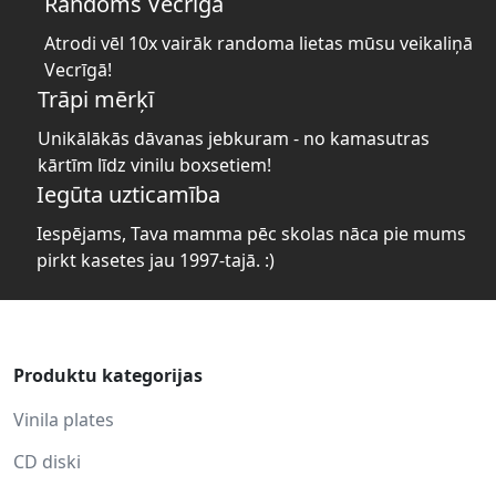
Randoms Vecrīgā
Atrodi vēl 10x vairāk randoma lietas mūsu veikaliņā
Vecrīgā!
Trāpi mērķī
Unikālākās dāvanas jebkuram - no kamasutras
kārtīm līdz vinilu boxsetiem!
Iegūta uzticamība
Iespējams, Tava mamma pēc skolas nāca pie mums
pirkt kasetes jau 1997-tajā. :)
Produktu kategorijas
Vinila plates
CD diski