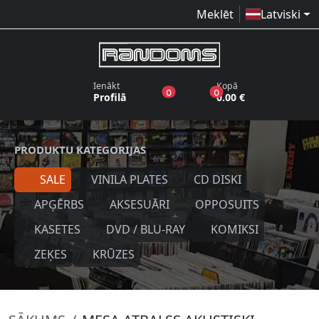
Meklēt
Latviski
Ienākt
Kopā
produkti vēlmju sarakstā
produkti grozā
0
0
Profilā
0.00 €
PRODUKTU KATEGORIJAS
SALE
VINILA PLATES
CD DISKI
APĢĒRBS
AKSESUĀRI
OPPOSUITS
KASETES
DVD / BLU-RAY
KOMIKSI
ZEĶES
KRŪZES