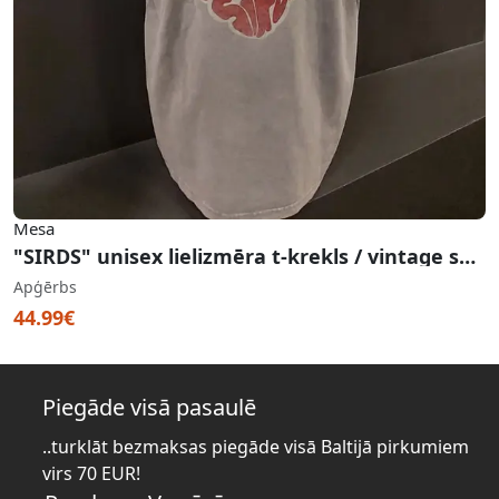
Mesa
"SIRDS" unisex lielizmēra t-krekls / vintage sand
Apģērbs
44.99€
Piegāde visā pasaulē
..turklāt bezmaksas piegāde visā Baltijā pirkumiem
virs 70 EUR!