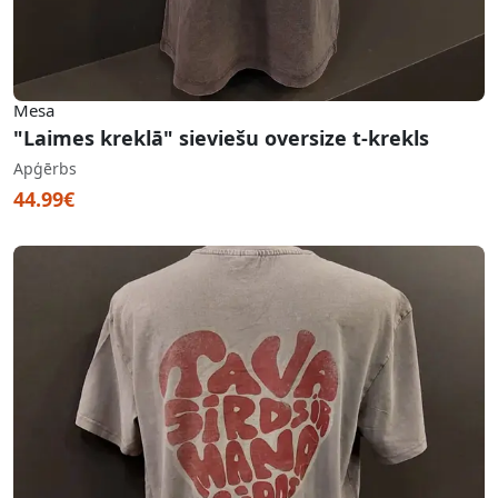
Mesa
"Laimes kreklā" sieviešu oversize t-krekls
Apģērbs
44.99€