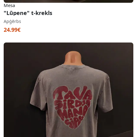
Mesa
"Lūpene" t-krekls
Apģērbs
24.99€