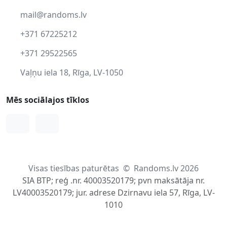
mail@randoms.lv
+371 67225212
+371 29522565
Vaļņu iela 18, Rīga, LV-1050
Mēs sociālajos tīklos
Facebook
Instagram
Visas tiesības paturētas
©
Randoms.lv 2026
SIA BTP; reģ .nr. 40003520179; pvn maksātāja nr.
LV40003520179; jur. adrese Dzirnavu iela 57, Rīga, LV-
1010