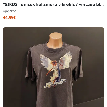
"SIRDS" unisex lielizmēra t-krekls / vintage blue
Apģērbs
44.99€