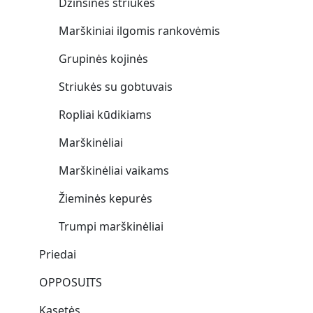
Džinsinės striukės
Marškiniai ilgomis rankovėmis
Grupinės kojinės
Striukės su gobtuvais
Ropliai kūdikiams
Marškinėliai
Marškinėliai vaikams
Žieminės kepurės
Trumpi marškinėliai
Priedai
OPPOSUITS
Kasetės