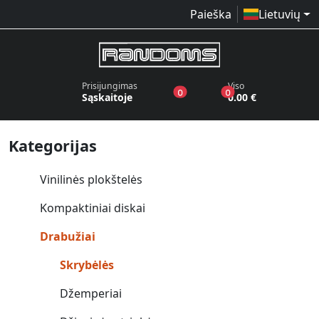
Paieška
Lietuvių
Prisijungimas
Viso
produktai pageidavimų sąraše
produktai krepšelyj
0
0
Sąskaitoje
0.00 €
Kategorijas
Vinilinės plokštelės
Kompaktiniai diskai
Drabužiai
Skrybėlės
Džemperiai