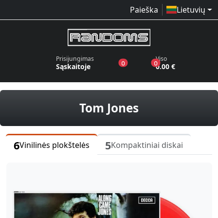
Paieška
Lietuvių
Prisijungimas
Viso
produktai pageidavimų sąraše
produktai krepšelyj
0
0
Sąskaitoje
0.00 €
vinilinės plo
Tom Jones
6
5
Vinilinės plokštelės
Kompaktiniai diskai