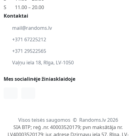
S
11.00 – 20.00
Kontaktai
mail@randoms.lv
+371 67225212
+371 29522565
Vaļņu iela 18, Rīga, LV-1050
Mes socialinėje žiniasklaidoje
Facebook
Instagram
Visos teisės saugomos
©
Randoms.lv 2026
SIA BTP; reģ .nr. 40003520179; pvn maksātāja nr.
LV40003520179; jur. adrese Dzirnavu iela 57, Rīga, LV-