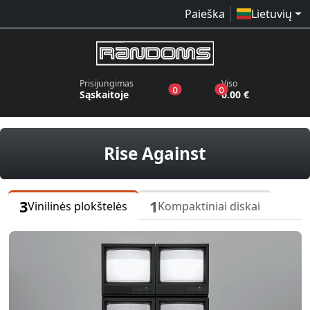
Paieška
Lietuvių
Prisijungimas
Viso
produktai pageidavimų sąraše
produktai krepšelyj
0
0
Sąskaitoje
0.00 €
vinilinės pl
Rise Against
3
1
Vinilinės plokštelės
Kompaktiniai diskai