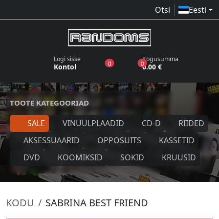
Otsi
Eesti
Logi sisse
Kogusumma
toodet sooviloendis
toodet ostukorvis
0
0
Kontol
0.00 €
TOOTE KATEGOORIAD
SALE
VINÜÜLPLAADID
CD-D
RIIDED
AKSESSUAARID
OPPOSUITS
KASSETID
DVD
KOOMIKSID
SOKID
KRUUSID
KODU
SABRINA BEST FRIEND