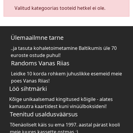
Valitud kategoorias tooteid hetkel ei ole.
Ülemaailmne tarne
..ja tasuta kohaletoimetamine Baltikumis üle 70
euroste ostude puhul!
Randoms Vanas Riias
Leidke 10 korda rohkem juhuslikke esemeid meie
poes Vanas Riias!
Löö sihtmärki
Kõige unikaalsemad kingitused kõigile - alates
kamasutra kaartidest kuni vinüülboksideni!
Teenitud usaldusväärsus
Tõenäoliselt käis su ema 1997. aastal pärast kooli
meie juures kassette ostmas :)