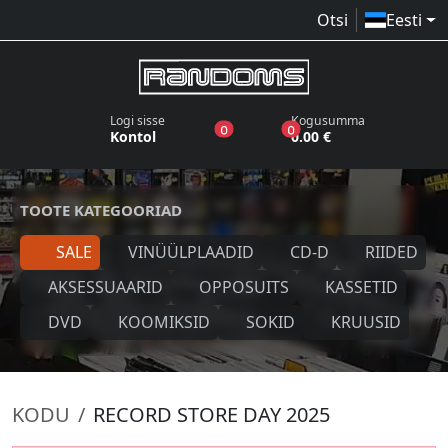
Otsi
Eesti
Logi sisse
Kogusumma
toodet sooviloendis
toodet ostukorvis
0
0
Kontol
0.00 €
TOOTE KATEGOORIAD
SALE
VINÜÜLPLAADID
CD-D
RIIDED
AKSESSUAARID
OPPOSUITS
KASSETID
DVD
KOOMIKSID
SOKID
KRUUSID
KODU
RECORD STORE DAY 2025