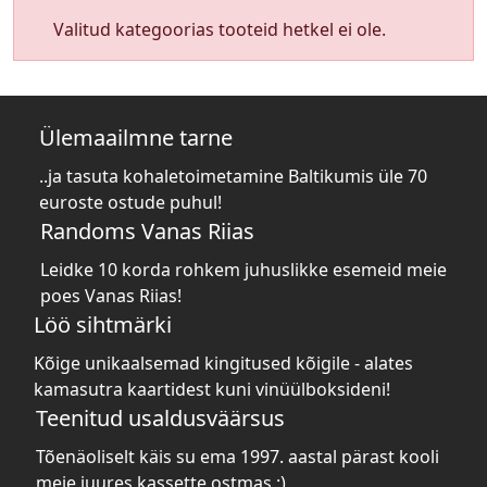
Valitud kategoorias tooteid hetkel ei ole.
Ülemaailmne tarne
..ja tasuta kohaletoimetamine Baltikumis üle 70
euroste ostude puhul!
Randoms Vanas Riias
Leidke 10 korda rohkem juhuslikke esemeid meie
poes Vanas Riias!
Löö sihtmärki
Kõige unikaalsemad kingitused kõigile - alates
kamasutra kaartidest kuni vinüülboksideni!
Teenitud usaldusväärsus
Tõenäoliselt käis su ema 1997. aastal pärast kooli
meie juures kassette ostmas :)