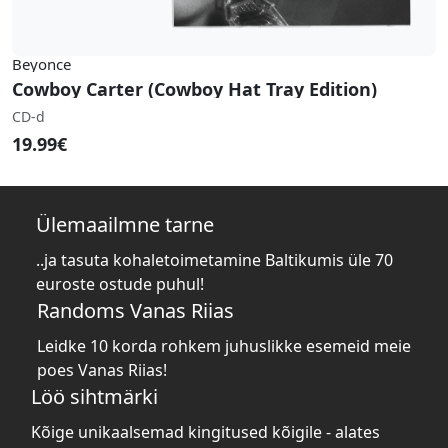
Beyonce
Cowboy Carter (Cowboy Hat Tray Edition)
CD-d
19.99€
Ülemaailmne tarne
..ja tasuta kohaletoimetamine Baltikumis üle 70
euroste ostude puhul!
Randoms Vanas Riias
Leidke 10 korda rohkem juhuslikke esemeid meie
poes Vanas Riias!
Löö sihtmärki
Kõige unikaalsemad kingitused kõigile - alates