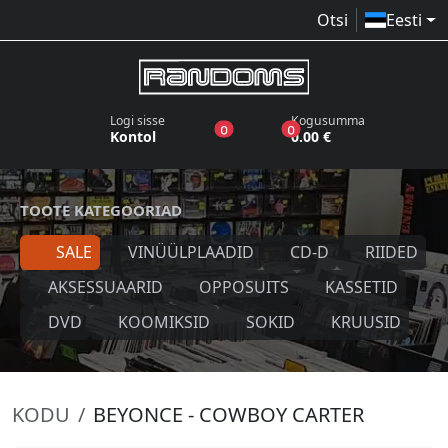
Otsi
Eesti
Logi sisse
Kogusumma
toodet sooviloendis
toodet ostukorvis
0
0
Kontol
0.00 €
TOOTE KATEGOORIAD
SALE
VINÜÜLPLAADID
CD-D
RIIDED
AKSESSUAARID
OPPOSUITS
KASSETID
DVD
KOOMIKSID
SOKID
KRUUSID
KODU
BEYONCE - COWBOY CARTER