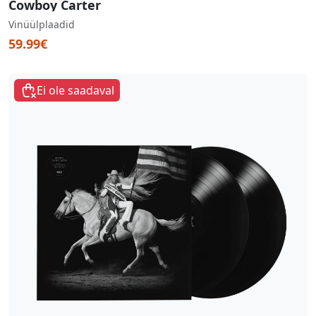
Cowboy Carter
Vinüülplaadid
59.99€
Ei ole saadaval