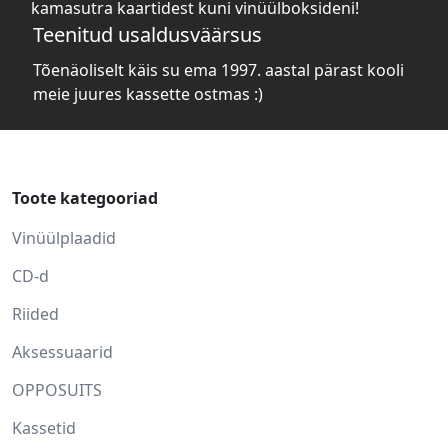
kamasutra kaartidest kuni vinüülboksideni!
Teenitud usaldusväärsus
Tõenäoliselt käis su ema 1997. aastal pärast kooli
meie juures kassette ostmas :)
Toote kategooriad
Vinüülplaadid
CD-d
Riided
Aksessuaarid
OPPOSUITS
Kassetid