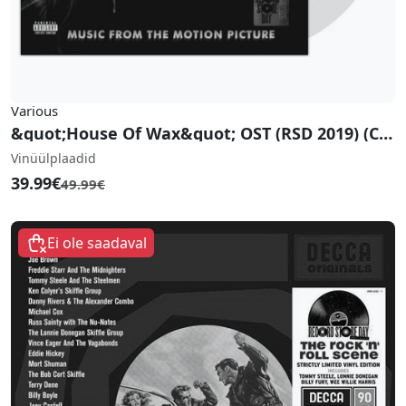
Various
&quot;House Of Wax&quot; OST (RSD 2019) (Coke Bottle Clear Vinyl)
Vinüülplaadid
39.99€
49.99€
Ei ole saadaval