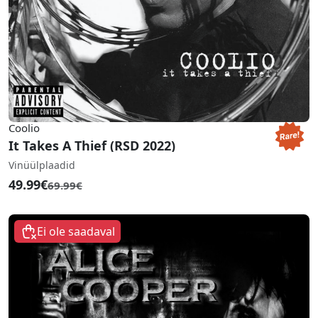
Coolio
It Takes A Thief (RSD 2022)
Vinüülplaadid
49.99€
69.99€
Ei ole saadaval