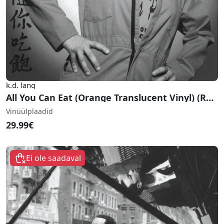
k.d. lang
All You Can Eat (Orange Translucent Vinyl) (RSD Black Friday 2021)
Vinüülplaadid
29.99€
Ei ole saadaval