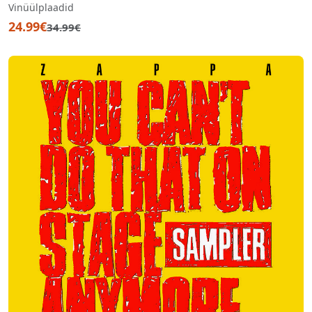
Vinüülplaadid
24.99€
34.99€