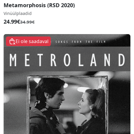
Metamorphosis (RSD 2020)
Vinüülplaadid
24.99€
34.99€
Ei ole saadaval