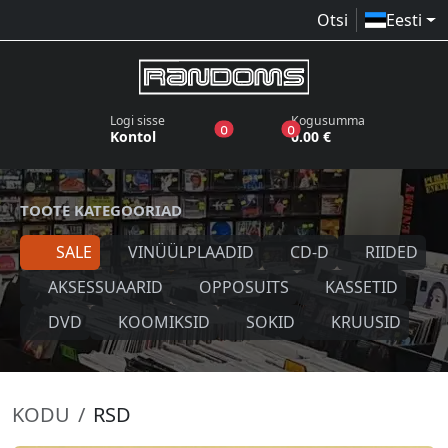
Otsi
Eesti
Logi sisse
Kogusumma
toodet sooviloendis
toodet ostukorvis
0
0
Kontol
0.00 €
TOOTE KATEGOORIAD
SALE
VINÜÜLPLAADID
CD-D
RIIDED
AKSESSUAARID
OPPOSUITS
KASSETID
DVD
KOOMIKSID
SOKID
KRUUSID
KODU
RSD