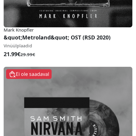
Mark Knopfler
&quot;Metroland&quot; OST (RSD 2020)
Vinüülplaadid
21.99€
29.99€
Ei ole saadaval