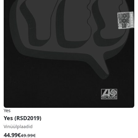
Yes
Yes (RSD2019)
Vinüülplaadid
44.99€
49.99€