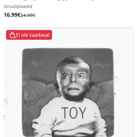
Vinüülplaadid
16.99€
24.99€
Ei ole saadaval