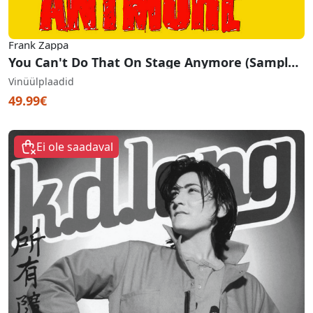
Frank Zappa
You Can't Do That On Stage Anymore (Sampler) (RSD 2020)
Vinüülplaadid
49.99€
Ei ole saadaval