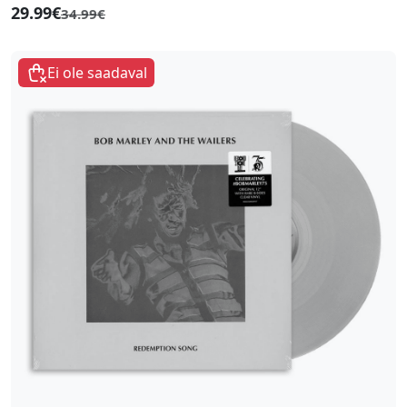
29.99€
34.99€
Ei ole saadaval