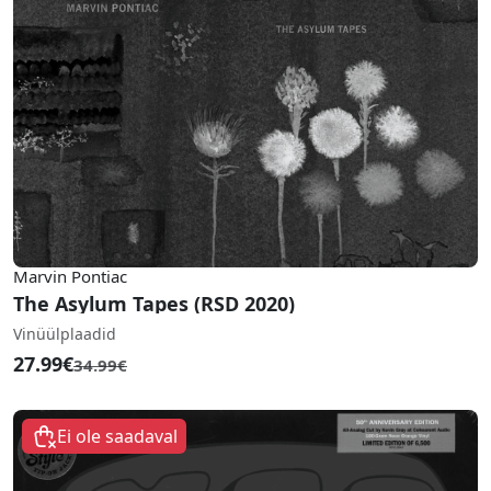
Marvin Pontiac
The Asylum Tapes (RSD 2020)
Vinüülplaadid
27.99€
34.99€
Ei ole saadaval