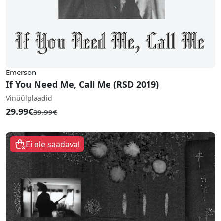
Emerson
If You Need Me, Call Me (RSD 2019)
Vinüülplaadid
29.99€
39.99€
Ei ole saadaval