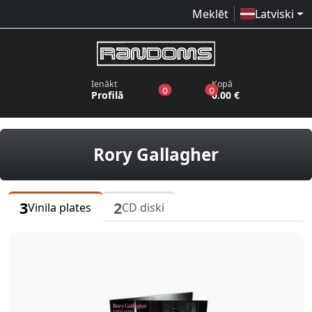
Meklēt
Latviski
Ienākt
Kopā
produkti vēlmju sarakstā
produkti grozā
0
0
Profilā
0.00 €
vinila plate
Rory Gallagher
3
2
Vinila plates
CD diski