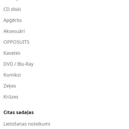
CD diski
Apģērbs
Aksesuāri
OPPOSUITS
Kasetes
DVD / Blu-Ray
Komiksi
Zeķes
Krūzes
Citas sadaļas
Lietošanas noteikumi