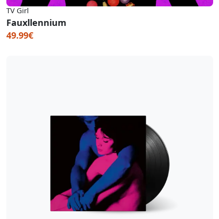
TV Girl
Fauxllennium
49.99€