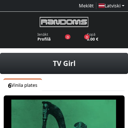
Meklēt
Latviski
Ienākt
Kopā
produkti vēlmju sarakstā
produkti grozā
0
0
Profilā
0.00 €
vinila plates
TV Girl
6
Vinila plates