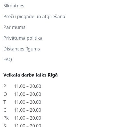
Sīkdatnes
Preču piegāde un atgriešana
Par mums
Privātuma politika
Distances līgums
FAQ
Veikala darba laiks Rīgā
P
11.00 – 20.00
O
11.00 – 20.00
T
11.00 – 20.00
C
11.00 – 20.00
Pk
11.00 – 20.00
S
11.00 – 20.00