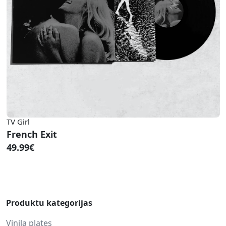
TV Girl
French Exit
49.99€
Produktu kategorijas
Vinila plates