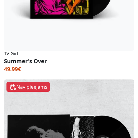
TV Girl
Summer's Over
49.99€
Nav pieejams