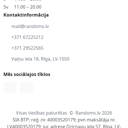
Sv
11.00 – 20.00
Kontaktinformācija
mail@randoms.lv
+371 67225212
+371 29522565
Vaļņu iela 18, Rīga, LV-1050
Mēs sociālajos tīklos
Facebook
Instagram
Visas tiesības paturētas
©
Randoms.lv 2026
SIA BTP; reģ .nr. 40003520179; pvn maksātāja nr.
LV40003520179; jur. adrese Dzirnavu iela 57, Rīga, LV-