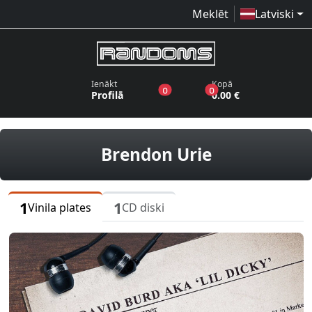
Meklēt
Latviski
Ienākt
Kopā
produkti vēlmju sarakstā
produkti grozā
0
0
Profilā
0.00 €
vinila plates
Brendon Urie
1
1
Vinila plates
CD diski