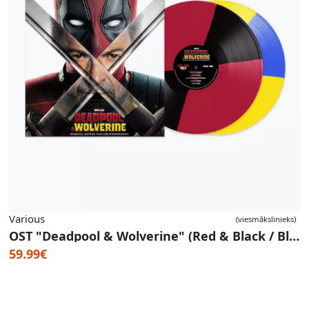
Various
(viesmākslinieks)
OST "Deadpool & Wolverine" (Red & Black / Blue & Yellow Vinyl)
59.99€