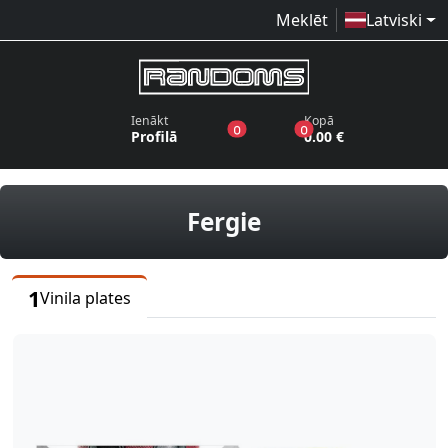
Meklēt
Latviski
Ienākt
Kopā
produkti vēlmju sarakstā
produkti grozā
0
0
Profilā
0.00 €
vinila plates
Fergie
1
Vinila plates