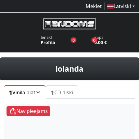
Meklēt
Latviski
Ienākt
Kopā
produkti vēlmju sarakstā
produkti grozā
0
0
Profilā
0.00 €
vinila plates, C
iolanda
1
1
Vinila plates
CD diski
Nav pieejams