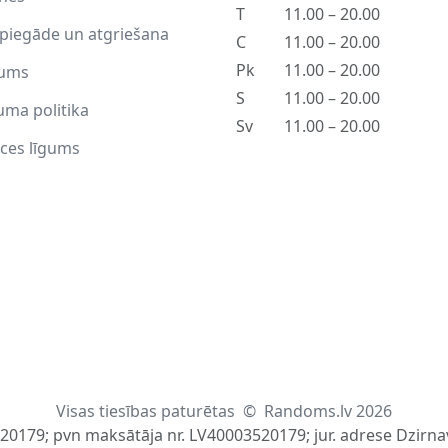
T
11.00 – 20.00
piegāde un atgriešana
C
11.00 – 20.00
Pk
11.00 – 20.00
ums
S
11.00 – 20.00
uma politika
Sv
11.00 – 20.00
ces līgums
Visas tiesības paturētas
©
Randoms.lv 2026
520179; pvn maksātāja nr. LV40003520179; jur. adrese Dzirnav