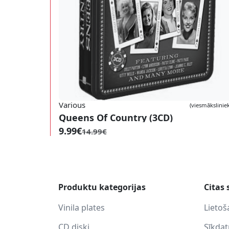
Various
(viesmāksliniek
Queens Of Country (3CD)
9.99€
14.99€
Produktu kategorijas
Citas 
Vinila plates
Lietoš
CD diski
Sīkda