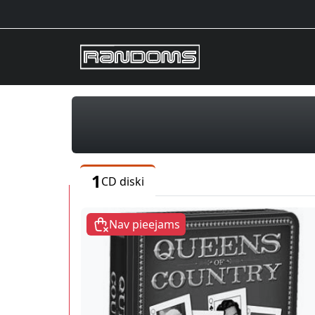
1
CD diski
Nav pieejams