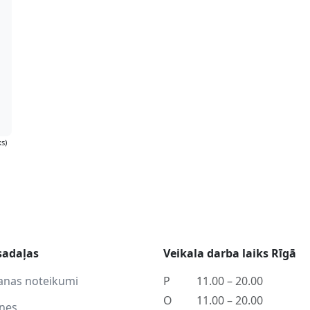
s)
sadaļas
Veikala darba laiks Rīgā
anas noteikumi
P
11.00 – 20.00
O
11.00 – 20.00
tnes