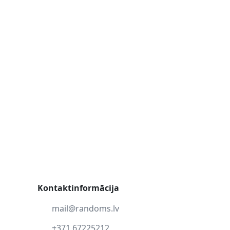
Kontaktinformācija
mail@randoms.lv
+371 67225212