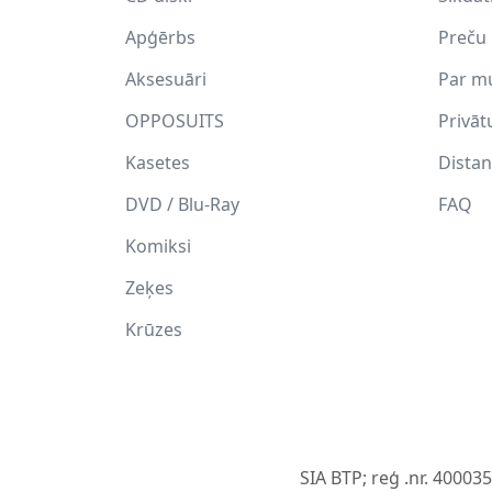
Apģērbs
Preču 
Aksesuāri
Par m
OPPOSUITS
Privāt
Kasetes
Distan
DVD / Blu-Ray
FAQ
Komiksi
Zeķes
Krūzes
SIA BTP; reģ .nr. 40003