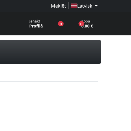
Meklēt
Latviski
Ienākt
Kopā
produkti vēlmju sarakstā
produkti grozā
0
0
Profilā
0.00 €
i