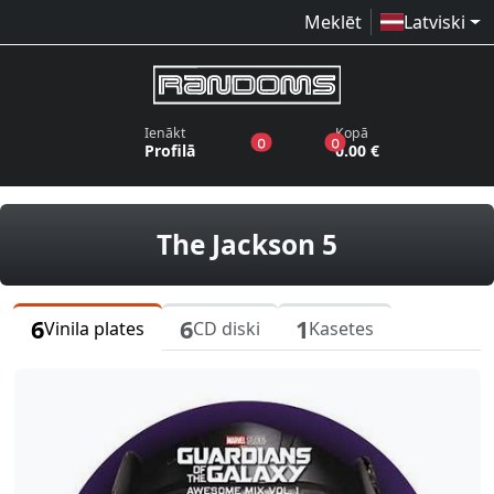
Meklēt
Latviski
Ienākt
Kopā
produkti vēlmju sarakstā
produkti grozā
0
0
Profilā
0.00 €
vinila plate
The Jackson 5
6
6
1
Vinila plates
CD diski
Kasetes