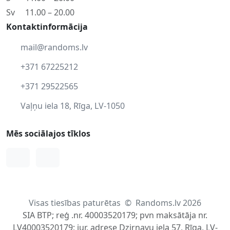
Sv
11.00 – 20.00
Kontaktinformācija
mail@randoms.lv
+371 67225212
+371 29522565
Vaļņu iela 18, Rīga, LV-1050
Mēs sociālajos tīklos
Facebook
Instagram
Visas tiesības paturētas
©
Randoms.lv 2026
SIA BTP; reģ .nr. 40003520179; pvn maksātāja nr.
LV40003520179; jur. adrese Dzirnavu iela 57, Rīga, LV-