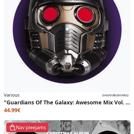
Various
(viesmākslinieks)
"Guardians Of The Galaxy: Awesome Mix Vol. 1" OST (Picture Disc)
44.99€
Nav pieejams