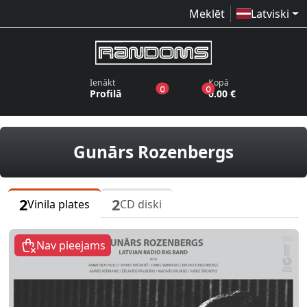
Meklēt
Latviski
Ienākt
Kopā
produkti vēlmju sarakstā
produkti grozā
0
0
Profilā
0.00 €
vinila pl
Gunārs Rozenbergs
2
2
Vinila plates
CD diski
Nav pieejams