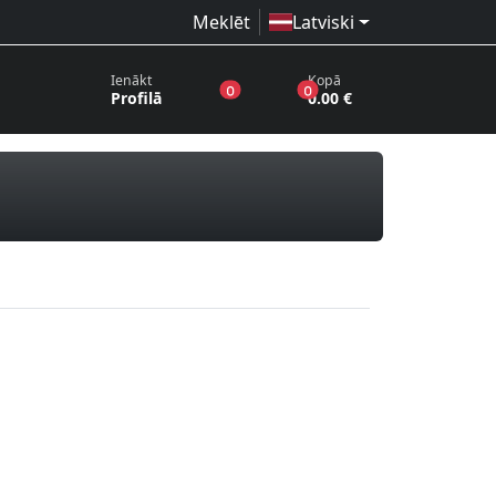
Meklēt
Latviski
Ienākt
Kopā
produkti vēlmju sarakstā
produkti grozā
0
0
Profilā
0.00 €
tes, CD diski