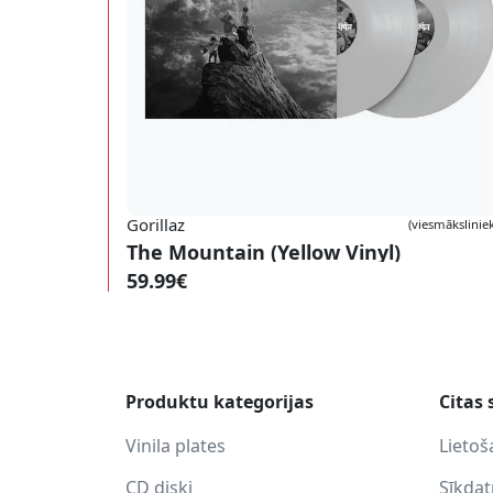
Gorillaz
(viesmāksliniek
The Mountain (Yellow Vinyl)
59.99€
Produktu kategorijas
Citas 
Vinila plates
Lietoš
CD diski
Sīkda