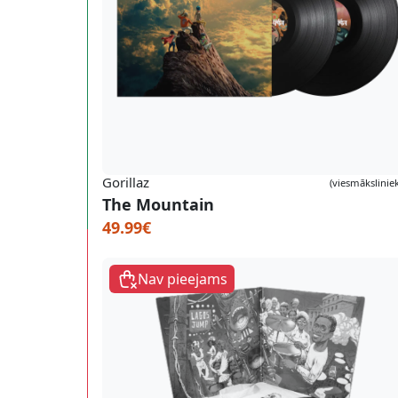
Gorillaz
(viesmāksliniek
The Mountain
49.99€
Nav pieejams