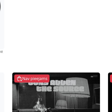
s)
Nav pieejams