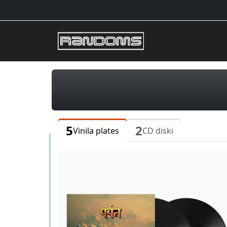
5
2
Vinila plates
CD diski