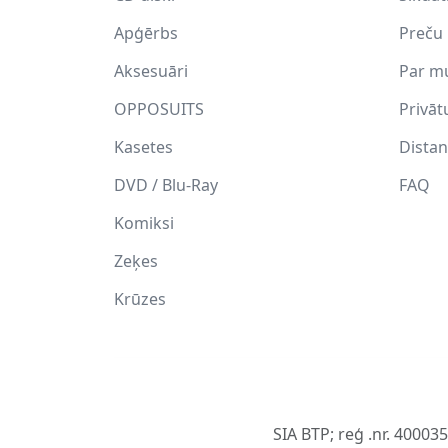
Apģērbs
Preču 
Aksesuāri
Par m
OPPOSUITS
Privāt
Kasetes
Distan
DVD / Blu-Ray
FAQ
Komiksi
Zeķes
Krūzes
SIA BTP; reģ .nr. 40003