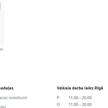
s)
sadaļas
Veikala darba laiks Rīgā
anas noteikumi
P
11.00 – 20.00
O
11.00 – 20.00
tnes