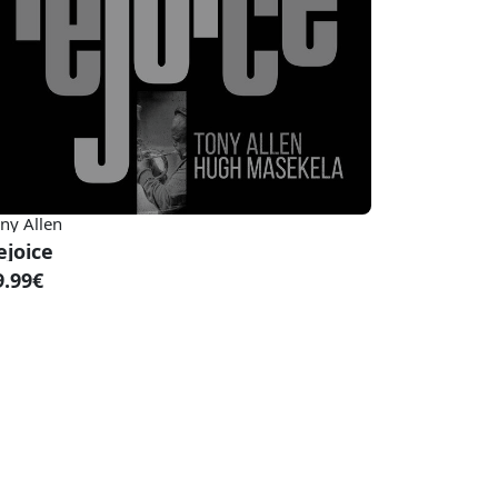
ny Allen
ejoice
9.99€