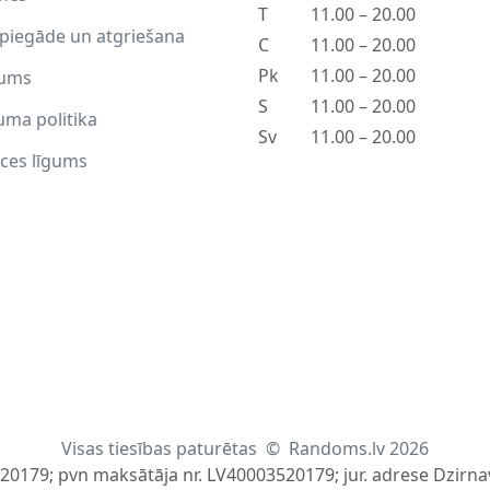
T
11.00 – 20.00
piegāde un atgriešana
C
11.00 – 20.00
Pk
11.00 – 20.00
ums
S
11.00 – 20.00
uma politika
Sv
11.00 – 20.00
ces līgums
Visas tiesības paturētas
©
Randoms.lv 2026
520179; pvn maksātāja nr. LV40003520179; jur. adrese Dzirnav