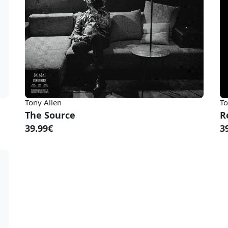
Tony Allen
To
The Source
R
39.99€
3