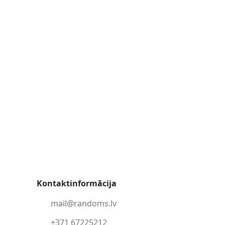
Kontaktinformācija
mail@randoms.lv
+371 67225212