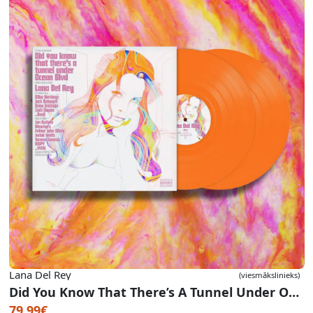
Lana Del Rey
(viesmākslinieks)
Did You Know That There’s A Tunnel Under Ocean Blvd (Orange Translucent Festival Edition Vinyl)
79.99€