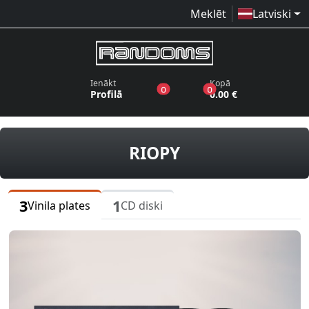
Meklēt
Latviski
Ienākt
Kopā
produkti vēlmju sarakstā
produkti grozā
0
0
Profilā
0.00 €
vinila plates, C
RIOPY
3
1
Vinila plates
CD diski