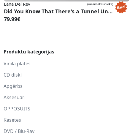
Lana Del Rey
(viesmākslinieks)
Did You Know That There's a Tunnel Under Ocean Blvd (Indie Exclusive Green Vinyl)
79.99€
Produktu kategorijas
Vinila plates
CD diski
Apģērbs
Aksesuāri
OPPOSUITS
Kasetes
DVD / Blu-Ray