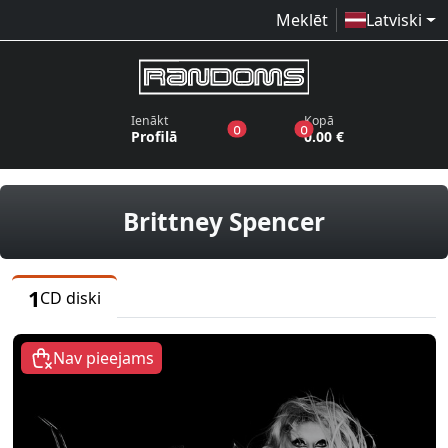
Meklēt
Latviski
Ienākt
Kopā
produkti vēlmju sarakstā
produkti grozā
0
0
Profilā
0.00 €
CD diski
Brittney Spencer
1
CD diski
Nav pieejams