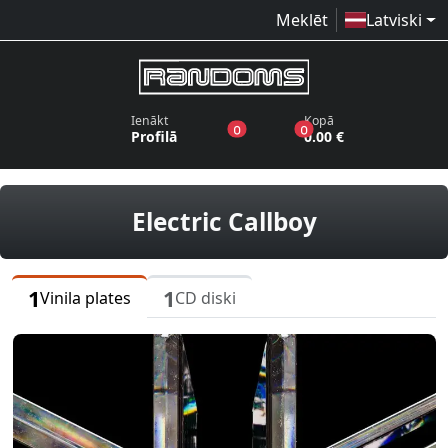
Meklēt
Latviski
Ienākt
Kopā
produkti vēlmju sarakstā
produkti grozā
0
0
Profilā
0.00 €
vinila plat
Electric Callboy
1
1
Vinila plates
CD diski