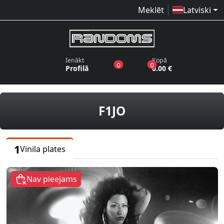
Meklēt
Latviski
Ienākt
Kopā
produkti vēlmju sarakstā
produkti grozā
0
0
Profilā
0.00 €
vinila plates
F1JO
1
Vinila plates
Nav pieejams