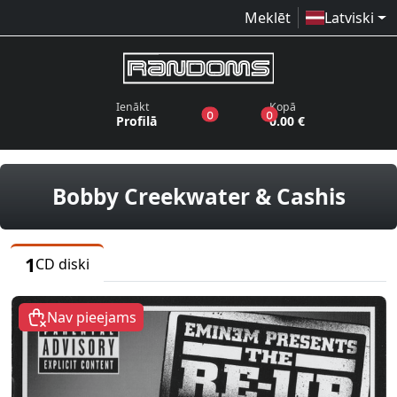
Meklēt
Latviski
Ienākt
Kopā
produkti vēlmju sarakstā
produkti grozā
0
0
Profilā
0.00 €
CD d
Bobby Creekwater & Cashis
1
CD diski
Nav pieejams