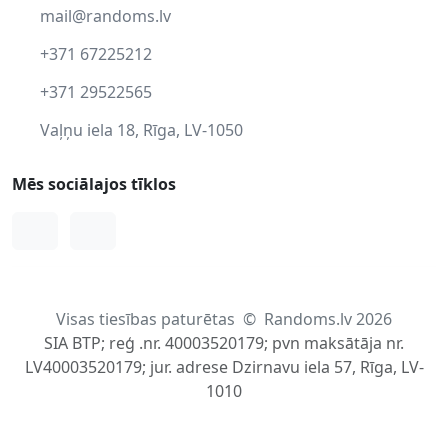
mail@randoms.lv
+371 67225212
+371 29522565
Vaļņu iela 18, Rīga, LV-1050
Mēs sociālajos tīklos
Facebook
Instagram
Visas tiesības paturētas
©
Randoms.lv 2026
SIA BTP; reģ .nr. 40003520179; pvn maksātāja nr.
LV40003520179; jur. adrese Dzirnavu iela 57, Rīga, LV-
1010