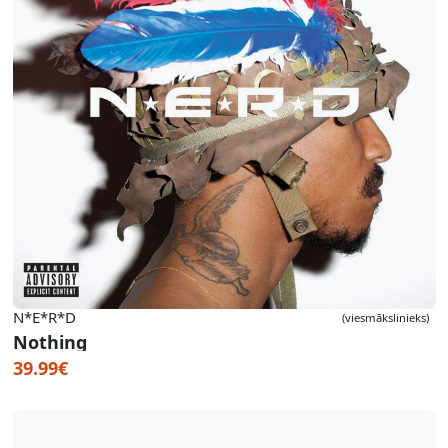
N*E*R*D
(viesmākslinieks)
Nothing
39.99€