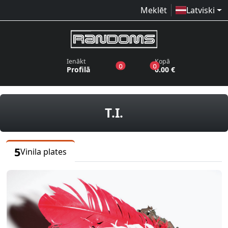
Meklēt
Latviski
Ienākt
Kopā
produkti vēlmju sarakstā
produkti grozā
0
0
Profilā
0.00 €
vinila plates
T.I.
5
Vinila plates