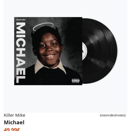
Killer Mike
(viesmākslinieks)
Michael
49.99€