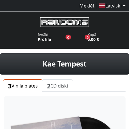
Meklēt
Latviski
Ienākt
Kopā
produkti vēlmju sarakstā
produkti grozā
0
0
Profilā
0.00 €
vinila plates
Kae Tempest
3
2
Vinila plates
CD diski