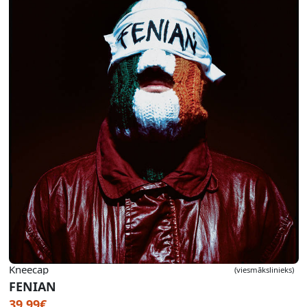
Kneecap
(viesmākslinieks)
FENIAN
39.99€