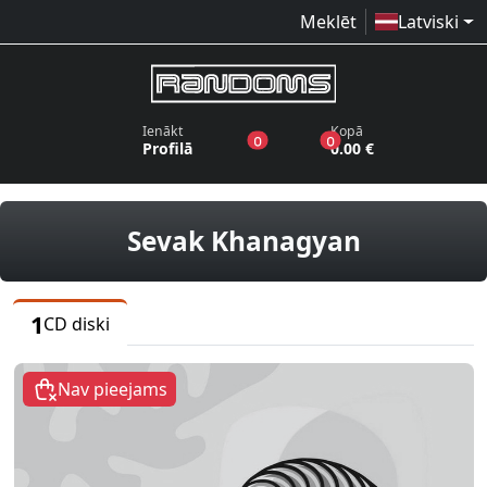
Meklēt
Latviski
Ienākt
Kopā
produkti vēlmju sarakstā
produkti grozā
0
0
Profilā
0.00 €
CD diski
Sevak Khanagyan
1
CD diski
Nav pieejams